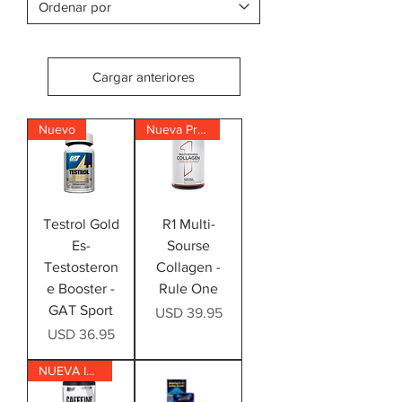
Cargar anteriores
Nuevo
Nueva Presentación!
Testrol Gold
R1 Multi-
Es-
Sourse
Testosteron
Collagen -
e Booster -
Rule One
GAT Sport
Precio
USD 39.95
Precio
USD 36.95
NUEVA IMAGEN!