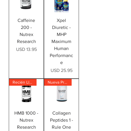
Caffeine
Xpel
200 -
Diuretic -
Nutrex
MHP
Research
Maximum
Human
Precio
USD 13.95
Performanc
e
Precio
USD 25.95
Recién Llegado!
Nueva Presentación!
HMB 1000 -
Collagen
Nutrex
Peptides 1 -
Research
Rule One