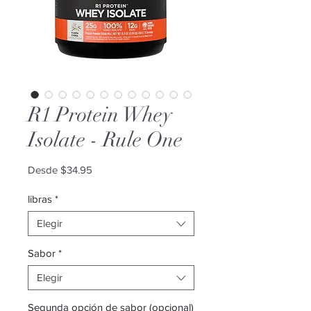
R1 Protein Whey
Isolate - Rule One
Precio
Desde
$34.95
de
oferta
libras
*
Elegir
Sabor
*
Elegir
Segunda opción de sabor (opcional)