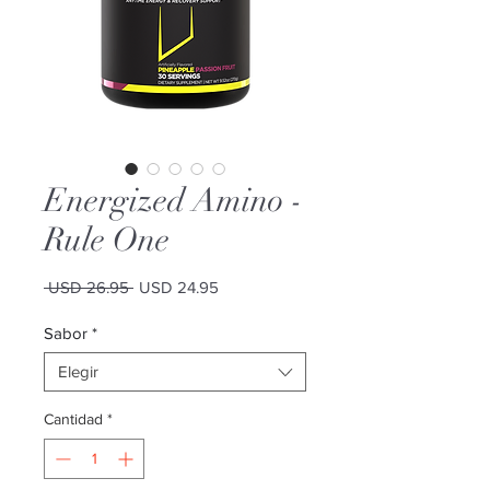
Energized Amino -
Rule One
Precio
Precio
 USD 26.95 
USD 24.95
de
oferta
Sabor
*
Elegir
Cantidad
*