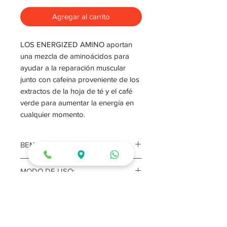
Agregar al carrito
LOS ENERGIZED AMINO aportan
una mezcla de aminoácidos para
ayudar a la reparación muscular
junto con cafeína proveniente de los
extractos de la hoja de té y el café
verde para aumentar la energía en
cualquier momento.
BENEFICIOS:
Es un complemento parte
MODO DE USO:
energizante, parte aminoácidos.
Aporta buenas cantidades de
Mezcle (1) una cucharada
aminoácidos esenciales.
CONSERVACION:
medidora con 8-12 oz. de agua
Contiene BCAA.
fría. Consuma este producto
Mantener en un lugar fresco y
Contribuye a la síntesis de las
antes o durante los
ADVERTENCIAS: