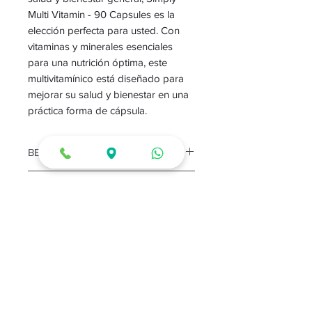
Multi Vitamin - 90 Capsules es la
elección perfecta para usted. Con
vitaminas y minerales esenciales
para una nutrición óptima, este
multivitamínico está diseñado para
mejorar su salud y bienestar en una
práctica forma de cápsula.
BENEFICIOS:
Promueven la buena salud
MODO DE USO:
administrando al organismo los
micronutrientes que necesita
Para resultados óptimos, tome 1
Favorecen un sistema
CONSERVACION
servicio por día con el estómago
inmunitario sano
vacío o con las indicaciones de
Mantengase en un lugar fresco y
Favorecen la salud ocular, así
su profecional de salud.
seco.
como la salud del cabello y la piel
Aumentan los niveles de energía
y la sensación de bienestar,
No hay reseñas todavía