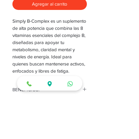
Agregar al carrito
Simply B-Complex es un suplemento
de alta potencia que combina las 8
vitaminas esenciales del complejo B,
diseñadas para apoyar tu
metabolismo, claridad mental y
niveles de energía. Ideal para
quienes buscan mantenerse activos,
enfocados y libres de fatiga.
BENEFICIOS:
Aumenta la energía
MODO DE USO:
naturalmente:
Convierte los
alimentos en combustible para tu
Tomar 2 capsulas al dia,
cuerpo.
CONSERVACION
preferiblemente con comida.
Mejora la función
Mantener en un ambiente fresco y
cerebral:
Favorece la